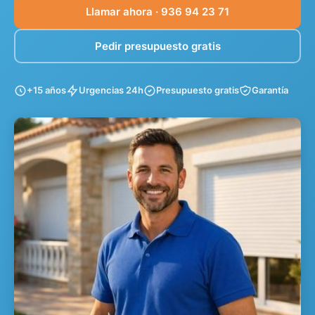
Llamar ahora · 936 94 23 71
Pedir presupuesto gratis
+15 años
Urgencias 24h
Presupuesto gratis
Garantía